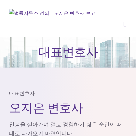
콘
텐
츠
로
건
너
대표변호사
뛰
기
대표변호사
오지은 변호사
인생을 살아가며 결코 경험하기 싫은 순간이 때
때로 다가오기 마련입니다.