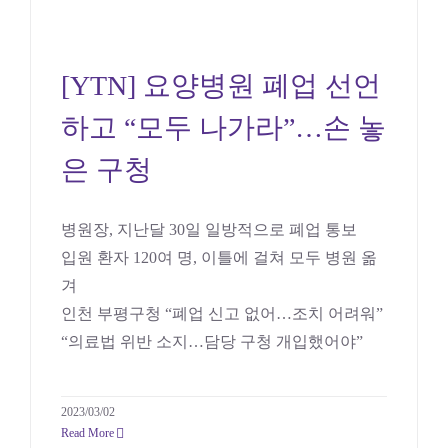
[YTN] 요양병원 폐업 선언
하고 “모두 나가라”…손
[YTN] 요양병원 폐업 선언
놓은 구청
하고 “모두 나가라”…손 놓
의료
은 구청
병원장, 지난달 30일 일방적으로 폐업 통보
입원 환자 120여 명, 이틀에 걸쳐 모두 병원 옮
겨
인천 부평구청 “폐업 신고 없어…조치 어려워”
“의료법 위반 소지…담당 구청 개입했어야”
2023/03/02
Read More