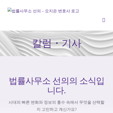
콘
텐
츠
로
건
너
칼럼・기사
뛰
기
법률사무소 선의의 소식입
니다.
시대의 빠른 변화와 정보의 홍수 속에서 무엇을 선택할
지 고민하고 계신가요?