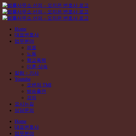
콘
텐
츠
로
Home
건
대표변호사
너
업무분야
뛰
의료
기
노동
학교폭력
이혼·상속
칼럼・기사
Youtube
오변의 TMI
방송출연
강의
오시는길
상담문의
Home
대표변호사
업무분야