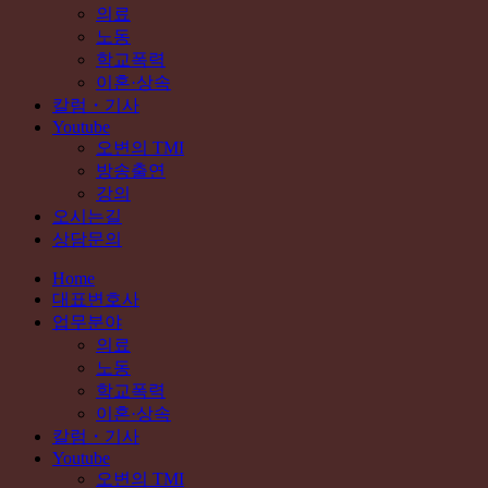
의료
노동
학교폭력
이혼·상속
칼럼・기사
Youtube
오변의 TMI
방송출연
강의
오시는길
상담문의
Home
대표변호사
업무분야
의료
노동
학교폭력
이혼·상속
칼럼・기사
Youtube
오변의 TMI