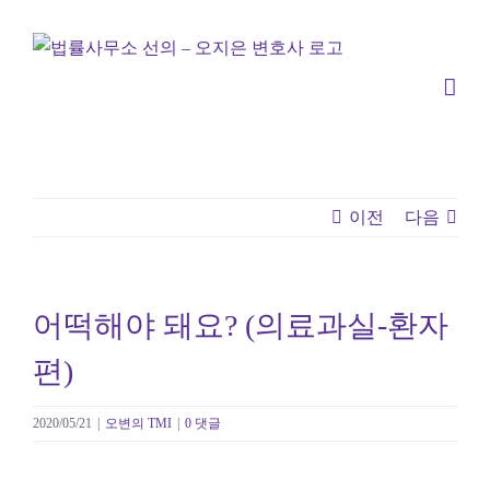
콘
텐
츠
로
건
너
뛰
이전
다음
기
어떡해야 돼요? (의료과실-환자
편)
2020/05/21
|
오변의 TMI
|
0 댓글