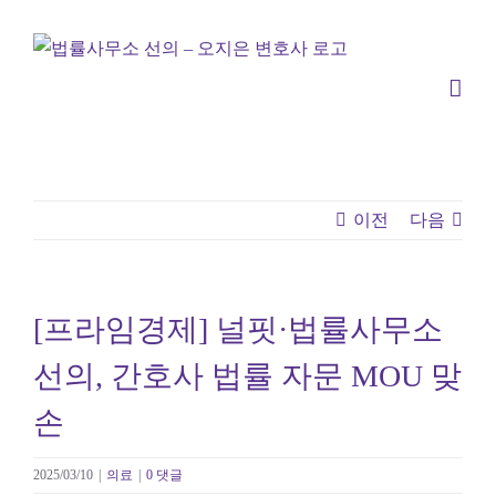
콘
텐
츠
로
건
너
뛰
이전
다음
기
[프라임경제] 널핏·법률사무소
선의, 간호사 법률 자문 MOU 맞
손
2025/03/10
|
의료
|
0 댓글